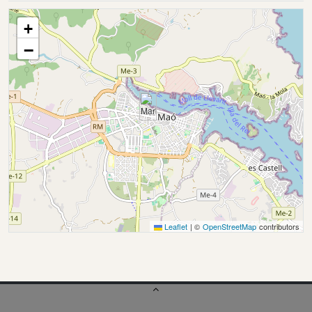
+
−
Leaflet
|
©
OpenStreetMap
contributors