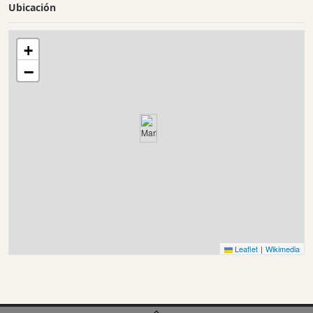
Ubicación
+
−
Leaflet
|
Wikimedia