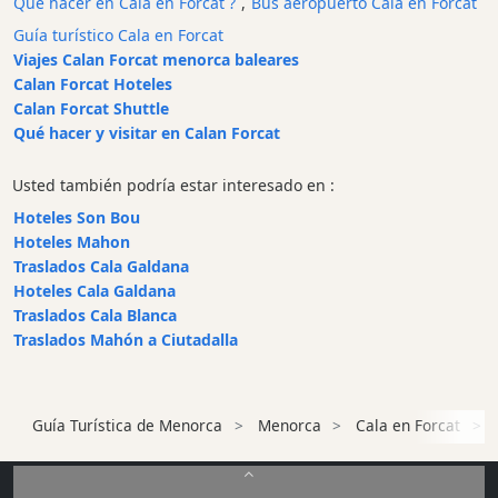
Qué hacer en Cala en Forcat ?
,
Bus aeropuerto Cala en Forcat
en
Guía turístico Cala en Forcat
barco
Viajes Calan Forcat menorca baleares
Café
Calan Forcat Hoteles
y
Calan Forcat Shuttle
Bar
Qué hacer y visitar en Calan Forcat
Alimentos
y
Usted también podría estar interesado en :
Bebidas
Hoteles Son Bou
Cultura
Hoteles Mahon
Traslados Cala Galdana
Para
Hoteles Cala Galdana
niños
Traslados Cala Blanca
Música
Traslados Mahón a Ciutadalla
en
vivo
Discoteca
Guía Turística de Menorca
Menorca
Cala en Forcat
Terrazas
Chiringuitos