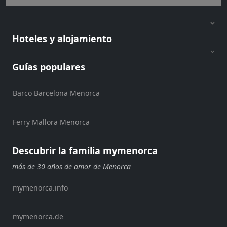
y
Beach
Clubs
Hoteles y alojamiento
Shopping
Traslados
Guías populares
Transporte
Alquiler
de
Barco Barcelona Menorca
bicicletas
Alquiler
Ferry Mallora Menorca
de
Standup
Descubrir la familia mymenorca
Paddle
más de 30 años de amor de Menorca
Alquiler
de
mymenorca.info
kayaks
Alquiler
de
mymenorca.de
barcos