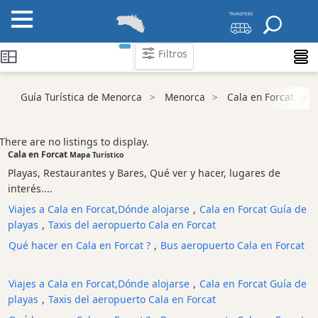
Filtros
Guía Turística de Menorca
Menorca
Cala en Forcat
Atraccion
Actividad
Empresa
There are no listings to display.
Cala en Forcat
Tour
Mapa Turístico
y
Playas, Restaurantes y Bares, Qué ver y hacer, lugares de
Excursione
interés....
Parque
Viajes a Cala en Forcat,Dónde alojarse
,
Cala en Forcat Guía de
acuático
playas
,
Taxis del aeropuerto Cala en Forcat
Restaurante
Qué hacer en Cala en Forcat ?
,
Bus aeropuerto Cala en Forcat
Vegetariano
y
Viajes a Cala en Forcat,Dónde alojarse
,
Cala en Forcat Guía de
vegano
playas
,
Taxis del aeropuerto Cala en Forcat
Excursion