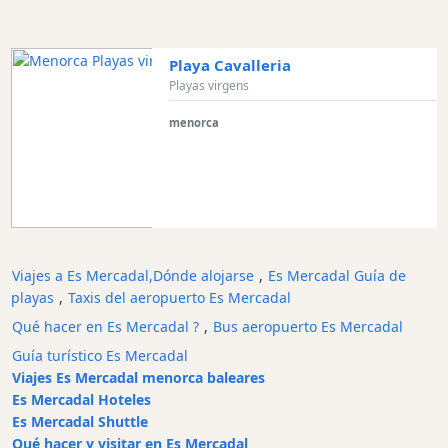
Monumento
antiguo
Parque
Playa Cavalleria
Natural
Playas virgens
Edificios
menorca
históricos
Puerto
y
puerto
deportivo
Atracción
turística
Viajes a Es Mercadal,Dónde alojarse
,
Es Mercadal Guía de
playas
,
Taxis del aeropuerto Es Mercadal
Mirador
Qué hacer en Es Mercadal ?
,
Bus aeropuerto Es Mercadal
Actividad
Empresa
Guía turístico Es Mercadal
Viajes Es Mercadal menorca baleares
Tour
Es Mercadal Hoteles
y
Es Mercadal Shuttle
Excursione
Qué hacer y visitar en Es Mercadal