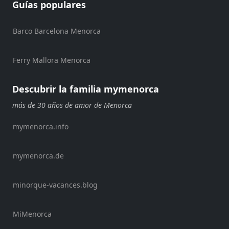
Guías populares
Discoteca
Terrazas
Barco Barcelona Menorca
Chiringuitos
y
Beach
Ferry Mallora Menorca
Clubs
Shopping
Descubrir la familia mymenorca
Traslados
más de 30 años de amor de Menorca
Transporte
mymenorca.info
Alquiler
de
bicicletas
mymenorca.de
Alquiler
de
minorque-vacances.blog
Standup
Paddle
MiMenorca
Alquiler
de