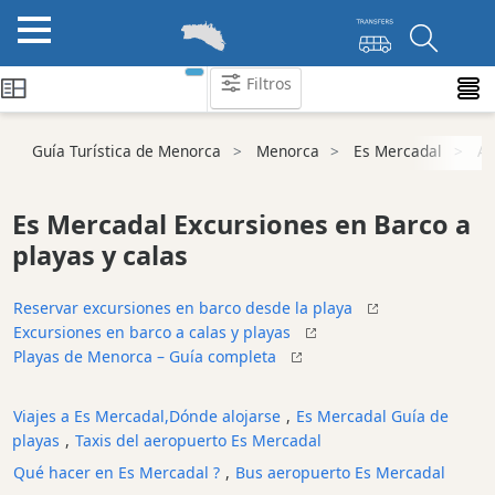
Filtros
Guía Turística de Menorca
Menorca
Es Mercadal
At
Atraccion
Playa
Es Mercadal Excursiones en Barco a
Resort
Beach
playas y calas
Playa
Vírgene
Reservar excursiones en barco desde la playa
Lugares
Excursiones en barco a calas y playas
de
Playas de Menorca – Guía completa
interés
y
Viajes a Es Mercadal,Dónde alojarse
,
Es Mercadal Guía de
lugares
playas
,
Taxis del aeropuerto Es Mercadal
de
interés
Qué hacer en Es Mercadal ?
,
Bus aeropuerto Es Mercadal