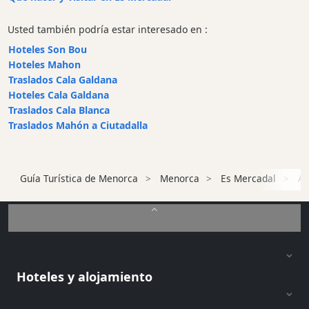
Parque
acuático
Usted también podría estar interesado en :
Restaurante
Hoteles Son Bou
Excursion
Hoteles Mahon
en
Traslados Cala Galdana
barco
Hoteles Cala Galdana
Traslados Cala Blanca
Café
Traslados Mahón a Ciutadalla
y
Bar
Alimentos
y
Guía Turística de Menorca
Menorca
Es Mercadal
At
Bebidas
Cultura
Para
niños
Música
Hoteles y alojamiento
en
vivo