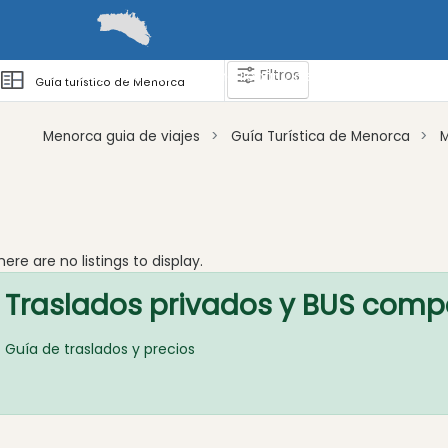
Filtros
Guías
Barcos
Cómo llegar y desplazarse
Zonas 
Guía turístico de Menorca
Menorca guia de viajes
Guía Turística de Menorca
Atraccion
Actividad
Empresa
here are no listings to display.
Tour
Traslados privados y BUS comp
y
Excursione
Guía de traslados y precios
Parque
acuático
Restaurante
Excursion