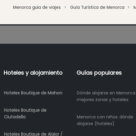
Beach
Menorca guia de viajes
Guía Turística de Menorca
Clubs
Shopping
Traslados
Transporte
Alquiler
de
bicicletas
Alquiler
Hoteles y alojamiento
Guías populares
de
Standup
Paddle
Hoteles Boutique de Mahon
Dónde alojarse en Menorca:
Alquiler
mejores zonas y hoteles
de
kayaks
Hoteles Boutique de
Ciutadella
Menorca con niños: dónde
Alquiler
alojarse (hoteles)
de
barcos
Hoteles Boutique de Alaior /