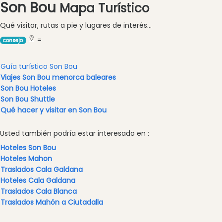
Son Bou
en
Mapa Turístico
barco
Qué visitar, rutas a pie y lugares de interés...
Café
=
y
consejo
Bar
Alimentos
Guía turístico Son Bou
y
Viajes Son Bou menorca baleares
Bebidas
Son Bou Hoteles
Son Bou Shuttle
Cultura
Qué hacer y visitar en Son Bou
Para
niños
Usted también podría estar interesado en :
Música
Hoteles Son Bou
en
Hoteles Mahon
vivo
Traslados Cala Galdana
Discoteca
Hoteles Cala Galdana
Traslados Cala Blanca
Terrazas
Traslados Mahón a Ciutadalla
Chiringuitos
y