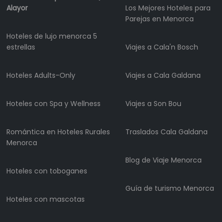
Alquiler
Alayor
Los Mejores Hoteles para
de
Parejas en Menorca
barcos
Hoteles de lujo menorca 5
Alquiler
estrellas
Viajes a Cala'n Bosch
de
vehículos
Hoteles Adults-Only
Viajes a Cala Galdana
Menorca
Experiencias
Hoteles con Spa y Wellness
Viajes a Son Bou
Servicios
de
movilidad
Romántica en Hoteles Rurales
Traslados Cala Galdana
Club
Menorca
Deportivo
Blog de Viaje Menorca
Golf
Hoteles con toboganes
Shows
Guía de turismo Menorca
Eventos
Hoteles con mascotas
anuales
Feria