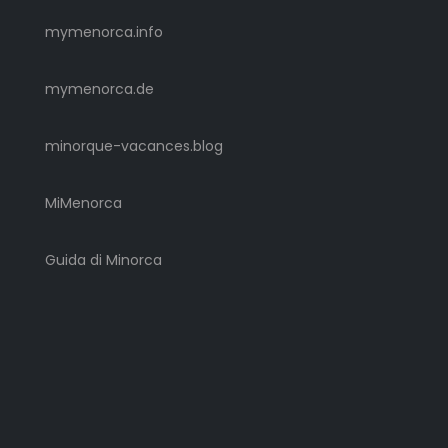
mymenorca.info
mymenorca.de
minorque-vacances.blog
MiMenorca
Guida di Minorca