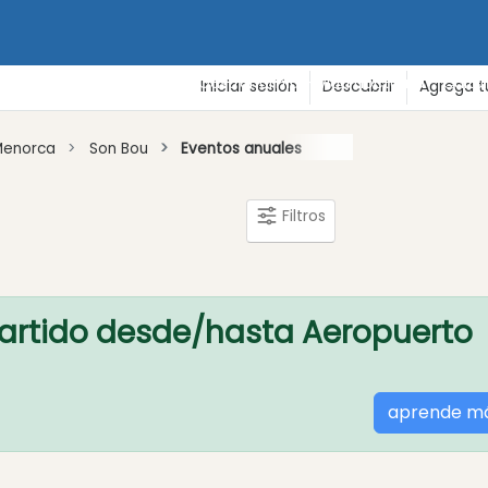
de vacaciones
Playas
Gastronomía - Vida nocturna - Cultu
Iniciar sesión
Descubrir
Agrega t
Menorca
Son Bou
Eventos anuales
Filtros
artido desde/hasta Aeropuerto
aprende m