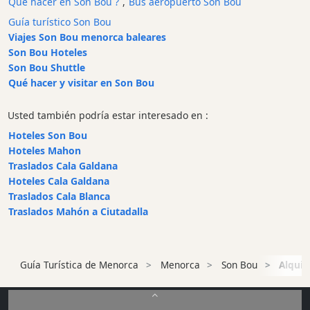
Qué hacer en Son Bou ?
,
Bus aeropuerto Son Bou
y
Guía turístico Son Bou
Bar
Viajes Son Bou menorca baleares
Alimentos
Son Bou Hoteles
y
Son Bou Shuttle
Bebidas
Qué hacer y visitar en Son Bou
Cultura
Usted también podría estar interesado en :
Para
niños
Hoteles Son Bou
Hoteles Mahon
Música
Traslados Cala Galdana
en
Hoteles Cala Galdana
vivo
Traslados Cala Blanca
Discoteca
Traslados Mahón a Ciutadalla
Terrazas
Chiringuitos
y
Guía Turística de Menorca
Menorca
Son Bou
Alquil
Beach
Clubs