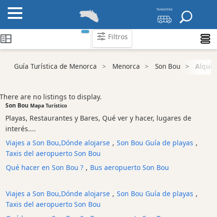
Filtros
Guía Turística de Menorca
Menorca
Son Bou
Alquil
Atraccion
Actividad
Empresa
There are no listings to display.
Son Bou
Tour
Mapa Turístico
y
Playas, Restaurantes y Bares, Qué ver y hacer, lugares de
Excursione
interés....
Parque
Viajes a Son Bou,Dónde alojarse
,
Son Bou Guía de playas
,
acuático
Taxis del aeropuerto Son Bou
Restaurante
Qué hacer en Son Bou ?
,
Bus aeropuerto Son Bou
Excursion
en
Viajes a Son Bou,Dónde alojarse
,
Son Bou Guía de playas
,
barco
Taxis del aeropuerto Son Bou
Café