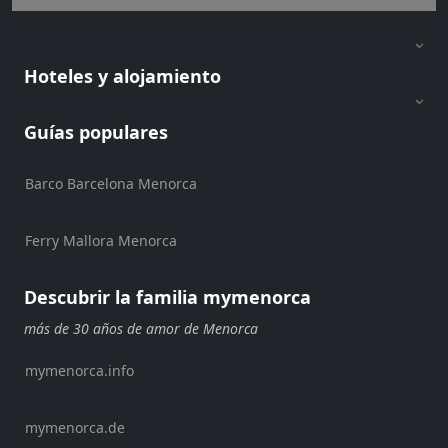
Shopping
Traslados
Transporte
Hoteles y alojamiento
Alquiler
de
Guías populares
bicicletas
Alquiler
de
Barco Barcelona Menorca
Standup
Paddle
Ferry Mallora Menorca
Alquiler
de
Descubrir la familia mymenorca
kayaks
más de 30 años de amor de Menorca
Alquiler
de
mymenorca.info
barcos
Alquiler
de
mymenorca.de
barcos