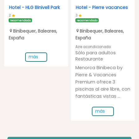
Hotel -
HLG Binivell Park
Hotel -
Pierre vacances
2
3
recomendado
recomendado
Binibequer
,
Baleares
,
Binibequer
,
Baleares
,
España
España
Aire acondicionado
Sólo para adultos
más
Restaurante
Menorca Binibeca by
Pierre & Vacances
Premium ofrece 3
piscinas al aire libre, con
fantásticas vistas ...
más