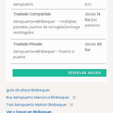
Aeropuerto
k.m
Traslado Compartido
desde
14
Eur
por
Aeropuerto
Binibequer - múltiples
persona
paradas, puntos de recogida/entrega
restringidos
Traslado Privado
desde
40
Eur
Aeropuerto
Binibequer - Puerta a
puerta
RESERVAR AHORA
guía de playa Binibequer
.
Bus Aeropuerto Menorca Binibequer
Taxi Aeropuerto Mahón Binibequer
Ver y hacer en Binibequer