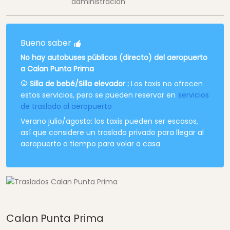
administración
Bueno saber
No hay autobuses públicos (directo) del aeropuerto
a Calan Punta Prima
Silla de bebé/Silla elevador :
Los taxis no ofrecen
estos servicios, pero se pueden reservar en
servicios
de traslado al aeropuerto
Verano julio/agosto: los taxis pueden ser escasos,
así que considere un traslado privado para llegar al
aeropuerto a tiempo para volar a casa
Calan Punta Prima