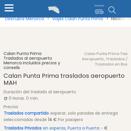
Descubre Menorca
Viajes Calan Punta Prima
reliable 
Calan Punta Prima
Calan Punta Prima Taxi
Traslados al aeropuerto
Aeropuerto, Traslados /
Menorca incluidos precios y
Traslados en Bus
conseils
Calan Punta Prima traslados aeropuerto
MAH
Duración del traslado al aeropuerto
0 Horas.
0 min.
Precios
Traslados compartido
esperar, solo paradas de entrega
seleccionadas
desde
14 €
Por pasajero
Traslados Privados
sin esperas, Puerta a Puerta
~
€