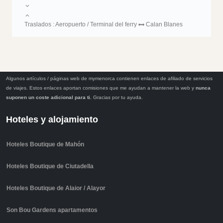
Traslados : Aeropuerto / Terminal del ferry
Calan Blanes
Algunos artículos / páginas web de mymenorca contienen enlaces de afiliado de servicios
de viajes. Estos enlaces aportan comisiones que me ayudan a mantener la web y
nunca
suponen un coste adicional para ti.
Gracias por tu ayuda.
Hoteles y alojamiento
Hoteles Boutique de Mahón
Hoteles Boutique de Ciutadella
Hoteles Boutique de Alaior / Alayor
Son Bou Gardens apartamentos