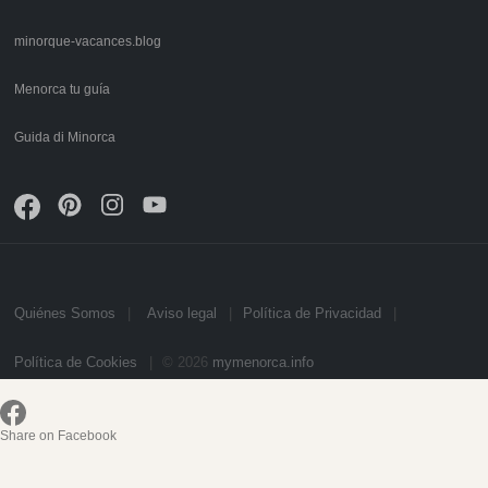
minorque-vacances.blog
Menorca tu guía
Guida di Minorca
Quiénes Somos
Aviso legal
Política de Privacidad
Política de Cookies
© 2026
mymenorca.info
Share on Facebook