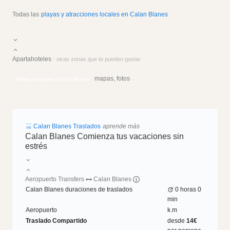
Todas las
playas y atracciones locales en Calan Blanes
Apartahoteles
- otras zonas que te pueden gustar
mapas, fotos
Playas cercanas a Calan Blanes
Calan Blanes Traslados
aprende más
Calan Blanes Comienza tus vacaciones sin
estrés
Aeropuerto Transfers
Calan Blanes
Calan Blanes duraciones de traslados
0 horas
0
min
Aeropuerto
k.m
Traslado Compartido
desde
14€