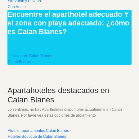
Sin Vuelo y Privado
Con Vuelo
Encuentre el aparthotel adecuado Y
el zona con playa adecuado: ¿cómo
es Calan Blanes?
...más sobre Calan Blanes
Calan Blanes
Apartahoteles destacados en
Calan Blanes
Lo sentimos, no hay Aparthoteles disponibles actualmente en Calan
Blanes. Por favor vea estas opciones de alojamiento
Alquiler apartamentos Calan Blanes
Hoteles Boutique de Calan Blanes