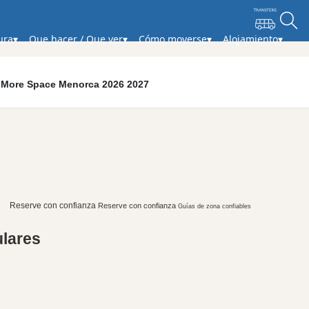
ura
Que hacer / Que ver
Cómo moverse
Alojamiento
nd More Space Menorca 2026 2027
Reserve con confianza
Reserve con confianza
Guías de zona confiables
ulares