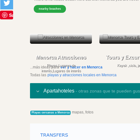
nearby beaches
Save
Menorca Atracciones
Tours y Excur
Playas,Lugares de
Kayak ,ciclo, j
...más ideas para
ver y hacer en Menorca
interés,Lugares de interés
Todas las
playas y atracciones locales en Menorca
Apartahoteles
- otras zonas que te pueden gus
mapas, fotos
Playas cercanas a Menorca