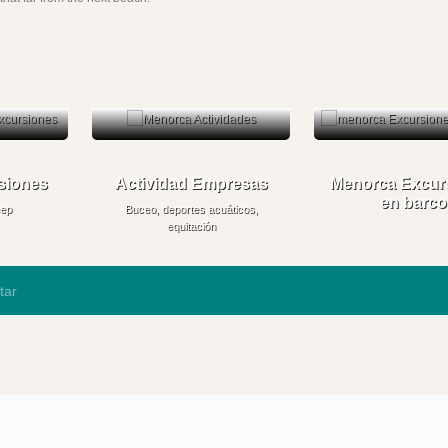
siones
Actividad Empresas
Menorca Excur
en barco
eep
Buceo, deportes acuáticos,
equitación
tar