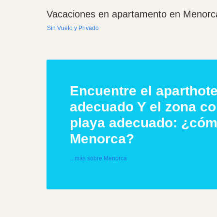
Vacaciones en apartamento en Menorc
Sin Vuelo y Privado
Encuentre el aparthote
adecuado Y el zona c
playa adecuado: ¿cóm
Menorca?
...más sobre Menorca