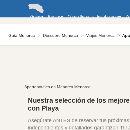
Guías
Barcos
Cómo llegar y desplazarse
Zo
Guía Menorca
Descubre Menorca
Viajes Menorca
Apa
Apartahoteles en Menorca Menorca
Nuestra selección de los mejor
con Playa
Asegúrate ANTES de reservar
tus próximas 
independientes y detallados garantizan
TU a