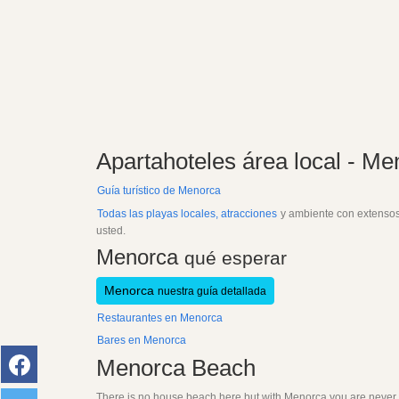
Apartahoteles área local - Me
Guía turístico de Menorca
Todas las playas locales, atracciones
y ambiente con extensos r
usted.
Menorca
qué esperar
Menorca
nuestra guía detallada
Restaurantes en Menorca
Bares en Menorca
Menorca Beach
There is no house beach here but with Menorca you are never t