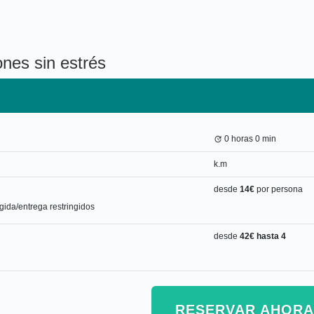
nes sin estrés
0 horas
0 min
k.m
desde
14€
por persona
gida/entrega restringidos
desde
42€
hasta 4
RESERVAR AHORA