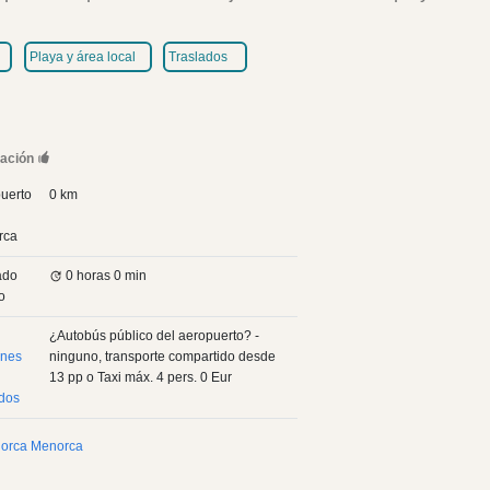
Playa y área local
Traslados
zación
uerto
0 km
rca
ado
0 horas
0 min
o
¿Autobús público del aeropuerto? -
ones
ninguno, transporte compartido desde
13
pp
o Taxi máx. 4 pers.
0 Eur
ados