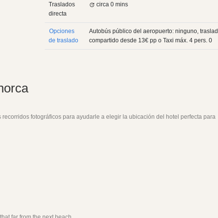
Traslados
circa 0 mins
directa
Opciones
Autobús público del aeropuerto: ninguno, trasla
de traslado
compartido desde
13€
pp
o Taxi máx. 4 pers.
0
norca
ecorridos fotográficos para ayudarle a elegir la ubicación del hotel perfecta para
hat far from the next beach.