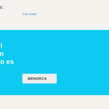
a :
Con Vuelo
l
on
o es
MENORCA