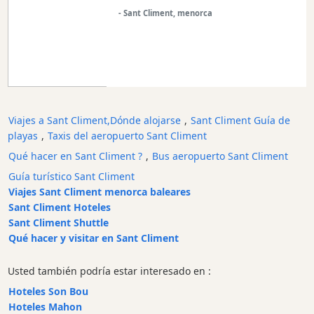
Edificios
- Sant Climent, menorca
históricos
Puerto
y
puerto
deportivo
Atracción
Viajes a Sant Climent,Dónde alojarse
,
Sant Climent Guía de
turística
playas
,
Taxis del aeropuerto Sant Climent
Mirador
Qué hacer en Sant Climent ?
,
Bus aeropuerto Sant Climent
Actividad
Guía turístico Sant Climent
Empresa
Viajes Sant Climent menorca baleares
Tour
Sant Climent Hoteles
y
Sant Climent Shuttle
Excursione
Qué hacer y visitar en Sant Climent
Parque
acuático
Usted también podría estar interesado en :
Restaurante
Hoteles Son Bou
Hoteles Mahon
Excursion