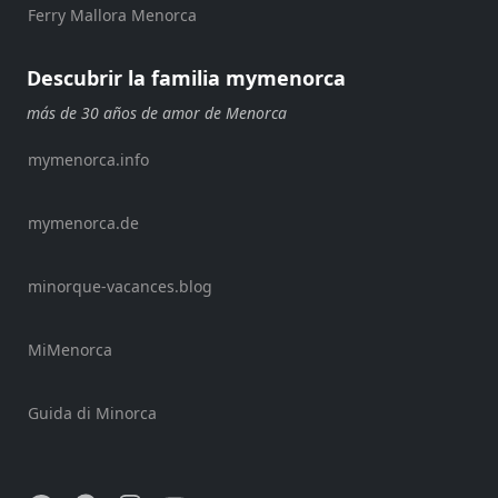
Ferry Mallora Menorca
Beach
Clubs
Descubrir la familia mymenorca
Shopping
Traslados
más de 30 años de amor de Menorca
Transporte
mymenorca.info
Alquiler
de
mymenorca.de
bicicletas
Alquiler
de
minorque-vacances.blog
Standup
Paddle
MiMenorca
Alquiler
de
kayaks
Guida di Minorca
Alquiler
de
barcos