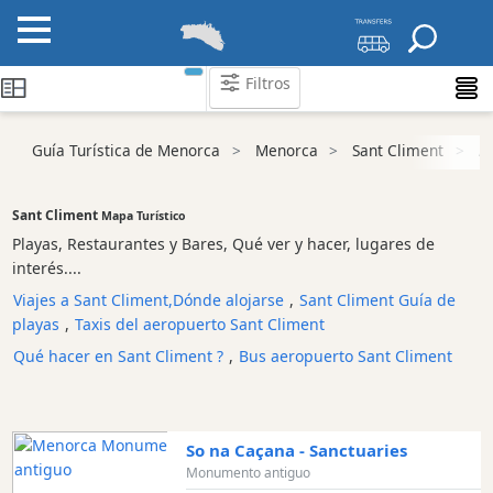
Filtros
Guía Turística de Menorca
Menorca
Sant Climent
A
Atraccion
Playa
Sant Climent
Lugares
Mapa Turístico
de
Playas, Restaurantes y Bares, Qué ver y hacer, lugares de
interés
interés....
y
Viajes a Sant Climent,Dónde alojarse
,
Sant Climent Guía de
lugares
playas
,
Taxis del aeropuerto Sant Climent
de
Qué hacer en Sant Climent ?
,
Bus aeropuerto Sant Climent
interés
Monumento
antiguo
So na Caçana - Sanctuaries
Parque
Monumento antiguo
Natural