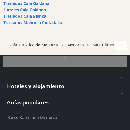
Traslados Cala Galdana
en
Hoteles Cala Galdana
barco
Traslados Cala Blanca
Café
Traslados Mahón a Ciutadalla
y
Bar
Alimentos
Guía Turística de Menorca
Menorca
Sant Climent
A
y
Bebidas
Cultura
Para
niños
Música
Hoteles y alojamiento
en
vivo
Guías populares
Discoteca
Terrazas
Barco Barcelona Menorca
Chiringuitos
y