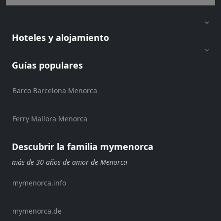
en
barco
Café
Hoteles y alojamiento
y
Bar
Guías populares
Alimentos
y
Barco Barcelona Menorca
Bebidas
Cultura
Ferry Mallora Menorca
Para
niños
Música
Descubrir la familia mymenorca
en
más de 30 años de amor de Menorca
vivo
Discoteca
mymenorca.info
Terrazas
Chiringuitos
mymenorca.de
y