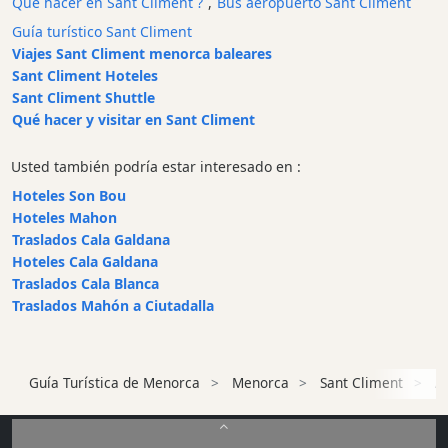
Qué hacer en Sant Climent ?
,
Bus aeropuerto Sant Climent
Edificios
Guía turístico Sant Climent
históricos
Viajes Sant Climent menorca baleares
Puerto
Sant Climent Hoteles
y
Sant Climent Shuttle
puerto
Qué hacer y visitar en Sant Climent
deportivo
Atracción
Usted también podría estar interesado en :
turística
Hoteles Son Bou
Mirador
Hoteles Mahon
Actividad
Traslados Cala Galdana
Empresa
Hoteles Cala Galdana
Traslados Cala Blanca
Tour
Traslados Mahón a Ciutadalla
y
Excursione
Parque
Guía Turística de Menorca
Menorca
Sant Climent
A
acuático
Restaurante
Excursion