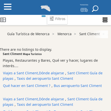
Filtros
Guía Turística de Menorca
Menorca
Sant Climent
A
Atraccion
Playa
Lugares
There are no listings to display.
Sant Climent
de
Mapa Turístico
interés
Playas, Restaurantes y Bares, Qué ver y hacer, lugares de
y
interés....
lugares
Viajes a Sant Climent,Dónde alojarse
,
Sant Climent Guía de
de
playas
,
Taxis del aeropuerto Sant Climent
interés
Qué hacer en Sant Climent ?
,
Bus aeropuerto Sant Climent
Monumento
antiguo
Viajes a Sant Climent,Dónde alojarse
,
Sant Climent Guía de
Parque
playas
,
Taxis del aeropuerto Sant Climent
Natural