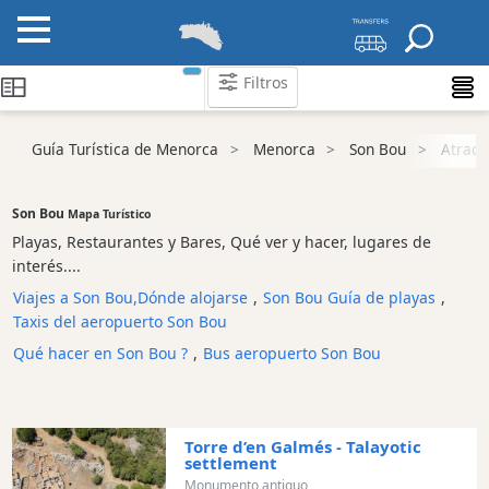
Filtros
Guía Turística de Menorca
Menorca
Son Bou
Atracc
Atraccion
Playa
Son Bou
Lugares
Mapa Turístico
de
Playas, Restaurantes y Bares, Qué ver y hacer, lugares de
interés
interés....
y
Viajes a Son Bou,Dónde alojarse
,
Son Bou Guía de playas
,
lugares
Taxis del aeropuerto Son Bou
de
Qué hacer en Son Bou ?
,
Bus aeropuerto Son Bou
interés
Monumento
antiguo
Torre d’en Galmés - Talayotic
Parque
settlement
Natural
Monumento antiguo