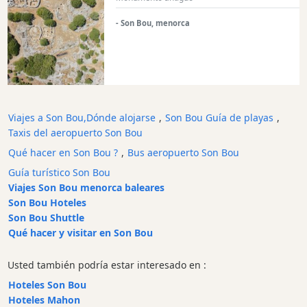
Edificios
históricos
- Son Bou, menorca
Puerto
y
puerto
deportivo
Atracción
Viajes a Son Bou,Dónde alojarse
,
Son Bou Guía de playas
,
turística
Taxis del aeropuerto Son Bou
Mirador
Qué hacer en Son Bou ?
,
Bus aeropuerto Son Bou
Actividad
Guía turístico Son Bou
Empresa
Viajes Son Bou menorca baleares
Tour
Son Bou Hoteles
y
Son Bou Shuttle
Excursione
Qué hacer y visitar en Son Bou
Parque
acuático
Usted también podría estar interesado en :
Restaurante
Hoteles Son Bou
Hoteles Mahon
Excursion