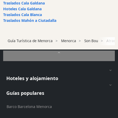
Traslados Cala Galdana
en
Hoteles Cala Galdana
barco
Traslados Cala Blanca
Café
Traslados Mahón a Ciutadalla
y
Bar
Alimentos
Guía Turística de Menorca
Menorca
Son Bou
Atracc
y
Bebidas
Cultura
Para
niños
Música
Hoteles y alojamiento
en
vivo
Guías populares
Discoteca
Terrazas
Barco Barcelona Menorca
Chiringuitos
y