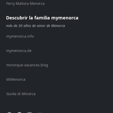
Ferry Mallora Menorca
Beach
Clubs
Descubrir la familia mymenorca
Shopping
Traslados
más de 30 años de amor de Menorca
Transporte
mymenorca.info
Alquiler
de
mymenorca.de
bicicletas
Alquiler
de
minorque-vacances.blog
Standup
Paddle
MiMenorca
Alquiler
de
kayaks
Guida di Minorca
Alquiler
de
barcos