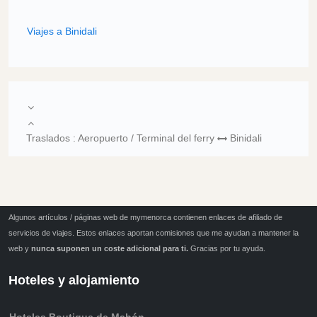
Viajes a Binidali
Traslados : Aeropuerto / Terminal del ferry
Binidali
Algunos artículos / páginas web de mymenorca contienen enlaces de afiliado de
servicios de viajes. Estos enlaces aportan comisiones que me ayudan a mantener la
web y
nunca suponen un coste adicional para ti.
Gracias por tu ayuda.
Hoteles y alojamiento