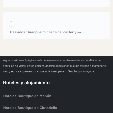
Traslados : Aeropuerto / Terminal del ferry
Algunos artículos / páginas web de mymenorca contienen enlaces de afiliado de
servicios de viajes. Estos enlaces aportan comisiones que me ayudan a mantener la
web y
nunca suponen un coste adicional para ti.
Gracias por tu ayuda.
Hoteles y alojamiento
Hoteles Boutique de Mahón
Hoteles Boutique de Ciutadella