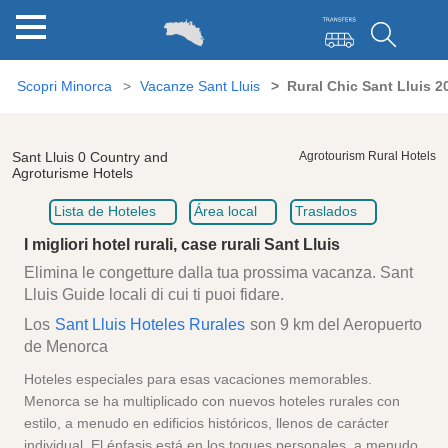
Scopri Minorca
Vacanze Sant Lluis
Rural Chic Sant Lluis 2
Sant Lluis 0 Country and
Agrotourism Rural Hotels
Agroturisme Hotels
Lista de Hoteles
Área local
Traslados
I migliori hotel rurali, case rurali Sant Lluis
Elimina le congetture dalla tua prossima vacanza. Sant
Lluis Guide locali di cui ti puoi fidare.
Los
Sant Lluis Hoteles Rurales
son 9 km del Aeropuerto
de Menorca
Hoteles especiales para esas vacaciones memorables.
Menorca se ha multiplicado con nuevos hoteles rurales con
estilo, a menudo en edificios históricos, llenos de carácter
individual. El énfasis está en los toques personales, a menudo