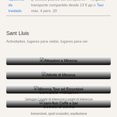
de
transporte compartido desde
13 €
pp
o
Taxi
traslado
máx. 4 pers.
20
Sant Lluis
Actividades, lugares para visitar, lugares para ver
Sant Lluis - Attrazioni
Spiagge,Luoghi di interesse,Luoghi di interesse
Società di attività
Immersioni, sport acquatici, equitazione