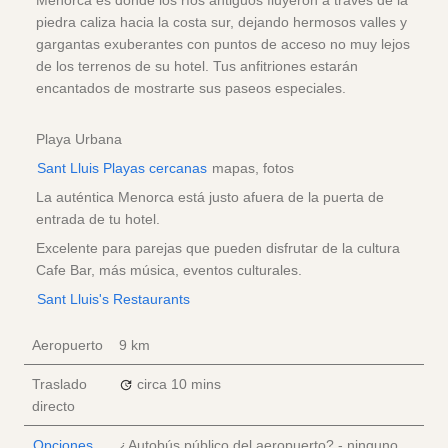
Menorca es donde los ríos antiguos fluyeron a través de la
piedra caliza hacia la costa sur, dejando hermosos valles y
gargantas exuberantes con puntos de acceso no muy lejos
de los terrenos de su hotel. Tus anfitriones estarán
encantados de mostrarte sus paseos especiales.
Playa Urbana
Sant Lluis Playas cercanas
mapas, fotos
La auténtica Menorca está justo afuera de la puerta de
entrada de tu hotel.
Excelente para parejas que pueden disfrutar de la cultura
Cafe Bar, más música, eventos culturales.
Sant Lluis's Restaurants
Aeropuerto
9 km
Traslado
circa 10 mins
directo
Opciones
¿Autobús público del aeropuerto? - ninguno,