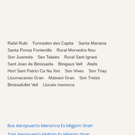
Rafal Rubi
Turmaden des Capita
Santa Mariana
Santa Ponsa Fontenille
Rural Morvedra Nou
Son Juaneda
Ses Talaies
Rural Sant Ignasi
Sant Joan de Binissaida
Binigaus Vell
Atalis
Hort Sant Patrici Ca Na Xini
Son Vives
Son Triay
Llucmacanes Gran
Matxani Gran
Son Tretze
Binissafullet Vell
Llucatx menorca
Bus Aeropuerto Menorca Es Migjorn Gran
Taxi Aeropuerto Mahón Es Migjorn Gran